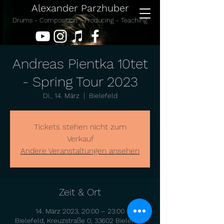
Alexander Parzhuber
Drums - Composition - Producing - Teaching
Andreas Pientka 10tet
- Spring Tour 2023
Di., 14. März
  |  
Bielefeld
Tickets stehen nicht zum
Verkauf
Andere Veranstaltungen ansehen
Zeit & Ort
14. März 2023, 20:00 – 23:00
Bielefeld, Kreuzstraße 0, 33602 Bielefeld,