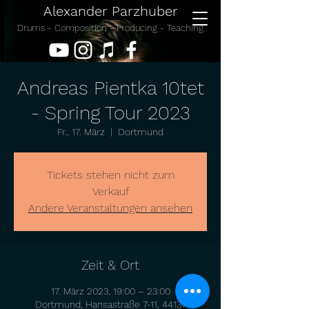
Alexander Parzhuber
Drums - Composition - Producing - Teaching
Andreas Pientka 10tet
- Spring Tour 2023
Fr., 17. März
  |  
Dortmund
Tickets stehen nicht zum
Verkauf
Andere Veranstaltungen ansehen
Zeit & Ort
17. März 2023, 19:00 – 23:00
Dortmund, Hansastraße 7-11, 44137