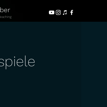
uber
Teaching
spiele