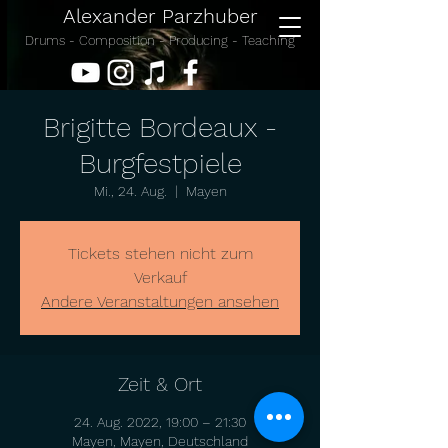
Alexander Parzhuber
Drums - Composition - Producing - Teaching
Brigitte Bordeaux -
Burgfestpiele
Mi., 24. Aug.
  |  
Mayen
Tickets stehen nicht zum
Verkauf
Andere Veranstaltungen ansehen
Zeit & Ort
24. Aug. 2022, 19:00 – 21:30
Mayen, Mayen, Deutschland