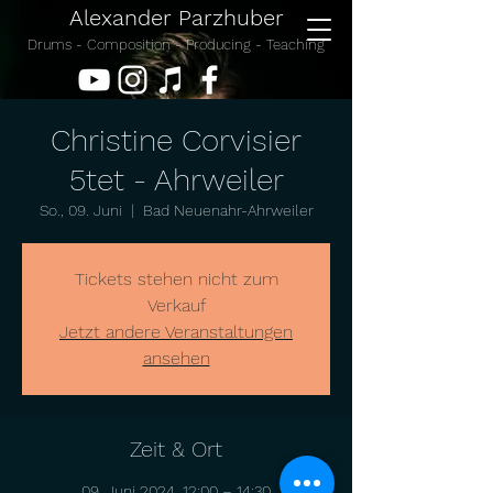
Alexander Parzhuber
Drums - Composition - Producing - Teaching
Christine Corvisier
5tet - Ahrweiler
So., 09. Juni
  |  
Bad Neuenahr-Ahrweiler
Tickets stehen nicht zum
Verkauf
Jetzt andere Veranstaltungen
ansehen
Zeit & Ort
09. Juni 2024, 12:00 – 14:30