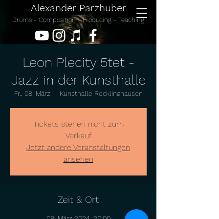
Alexander Parzhuber
Drums - Composition - Producing - Teaching
Leon Plecity 5tet -
Jazz in der Kunsthalle
Fr., 08. März
  |  
Kunsthalle Recklinghausen
Tickets stehen nicht zum
Verkauf
Jetzt andere Veranstaltungen
ansehen
Zeit & Ort
08. März 2024, 20:00