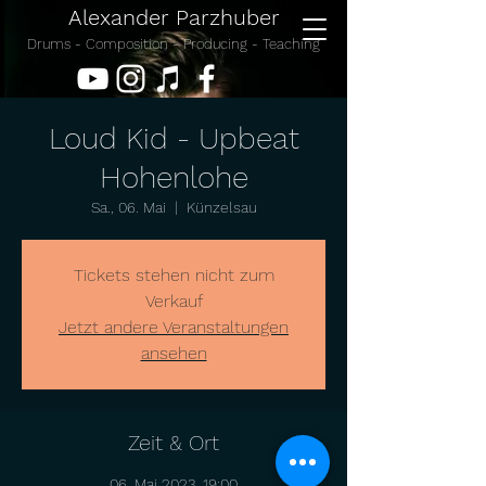
Alexander Parzhuber
Drums - Composition - Producing - Teaching
Loud Kid - Upbeat
Hohenlohe
Sa., 06. Mai
  |  
Künzelsau
Tickets stehen nicht zum
Verkauf
Jetzt andere Veranstaltungen
ansehen
Zeit & Ort
06. Mai 2023, 19:00