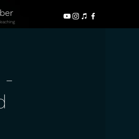
uber
Teaching
 -
d