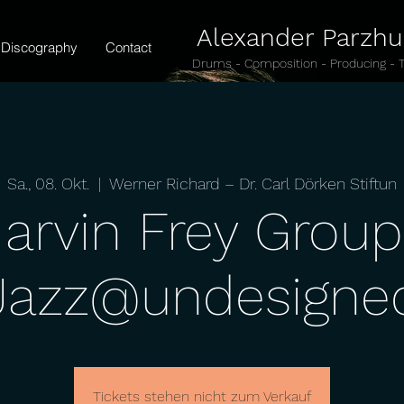
Alexander Parzh
Discography
Contact
Drums - Composition - Producing - 
Sa., 08. Okt.
  |  
Werner Richard – Dr. Carl Dörken Stiftun
arvin Frey Group
Jazz@undesigne
Tickets stehen nicht zum Verkauf