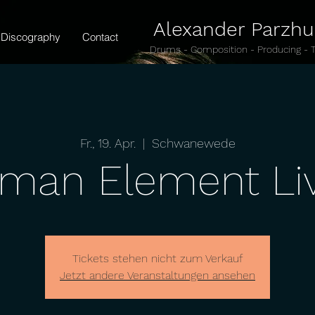
Alexander Parzh
Discography
Contact
Drums - Composition - Producing - 
Fr., 19. Apr.
  |  
Schwanewede
man Element Li
Tickets stehen nicht zum Verkauf
Jetzt andere Veranstaltungen ansehen