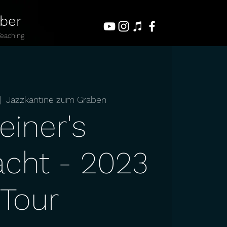
uber
Teaching
|  
Jazzkantine zum Graben
einer's
cht - 2023
Tour