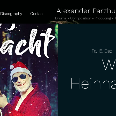
Alexander Parzh
Discography
Contact
Drums - Composition - Producing - 
Fr., 15. Dez.
  
W
Heihna