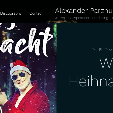
Alexander Parzh
Discography
Contact
Drums - Composition - Producing - 
Di., 19. Dez
W
Heihna