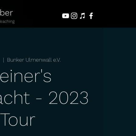
uber
Teaching
.
  |  
Bunker Ulmenwall e.V.
einer's
cht - 2023
Tour